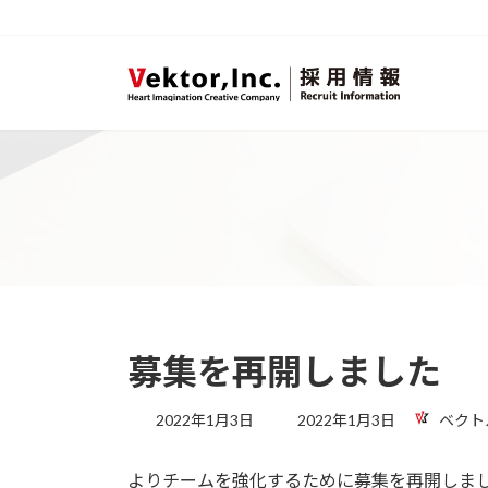
コ
ナ
ン
ビ
テ
ゲ
ン
ー
ツ
シ
へ
ョ
ス
ン
キ
に
ッ
移
プ
動
募集を再開しました
最
2022年1月3日
2022年1月3日
ベクト
終
更
よりチームを強化するために募集を再開しま
新