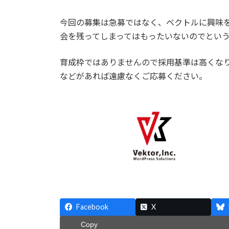
日
時
今回の募集は急募ではなく、ベクトルに興味
:
会を残ってしまってはもったいないのでとい
育成枠ではありませんので採用基準は高くな
などがあれば遠慮なくご応募ください。
Facebook
X
Copy