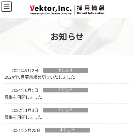
コ
ナ
ン
ビ
テ
ゲ
ン
ー
ツ
シ
へ
ョ
お知らせ
ス
ン
キ
に
ッ
移
プ
動
2024年9月2日
お知らせ
2024年8月募集締め切りいたしました
2024年8月1日
お知らせ
募集を再開しました
2022年1月3日
お知らせ
募集を再開しました
2021年2月23日
お知らせ